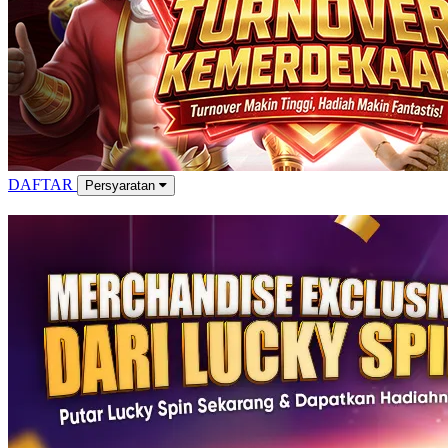
4 - 5
6 - 10
11 - 20
21 - 40
41 - 70
71 - 110
111 - 160
161 - 260
TOTAL
DAFTAR
Persyaratan
MERDEKA LUCKYDRAW FESTIVAL OF CHAMPIONS 2026 berlaku
Rank
Pemenang akan dipilih dari pemain yang telah menjadi pemen
Pengundian akan dilakukan secara LIVE pada 19 Agustu
1
CHAMPIONS 2026.
2 - 3
Total 260 pemain akan menajadi pemenang pada Event ini.
4 - 6
Hadiah akan dikirim secara otomatis ke akun pemenang maksima
7 - 10
KAMI berhak untuk memodifikasi, mengubah, menghentikan, at
11 - 20
Apabila ditemukan adanya kecurangan atau pelanggaran terha
21 - 35
Seluruh keputusan KAMI bersifat MUTLAK dan TIDAK
36 - 55
56 - 80