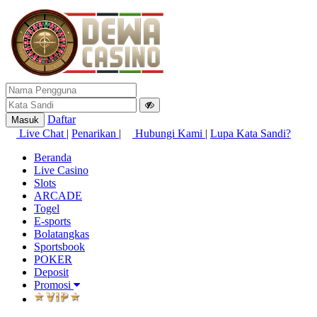
Daftar
Masuk
Live Chat
|
Penarikan
|
Hubungi Kami
|
Lupa Kata Sandi?
Beranda
Live Casino
Slots
ARCADE
Togel
E-sports
Bolatangkas
Sportsbook
POKER
Deposit
Promosi