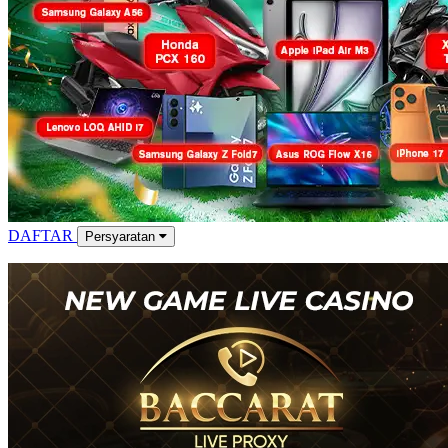
Keputusan GRAND TURNOVER KEMERDEKAAN Bersifat Mut
9. Bonus akan dibatalkan apabila terdapat melakukan Taruhan 2 sisi (
diberikan.
10. Kami berhak untuk mengubah, menolak, membatalkan atau menutu
11. Keputusan kami untuk promo ini adalah Mutlak dan tidak dapat d
DAFTAR
Persyaratan