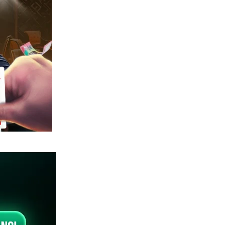
sino proxy betting.
ami.