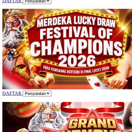
DAFTAR
Persyaratan
DAFTAR
Persyaratan
MER
Rank
1
2 - 3