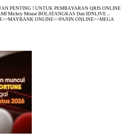
AN PENTING ! UNTUK PEMBAYARAN QRIS ONLINE
 Mickey Mouse BOLATANGKAS Dan IDNLIVE ..
INE<>MAYBANK ONLINE<>PANIN ONLINE<>MEGA