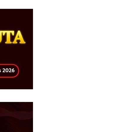
2026
Total Hadiah
Rp 3.000.000
Rp 5.000.000