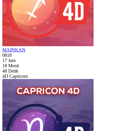
MAINKAN
0818
17
Jam
18
Menit
46
Detik
4D Capricorn