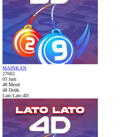
MAINKAN
27602
05
Jam
48
Menit
46
Detik
Lato Lato 4D