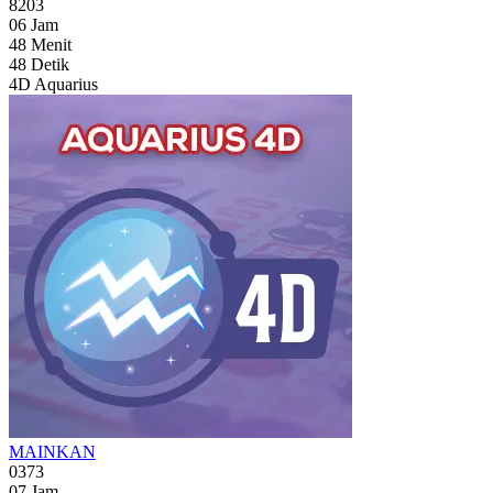
8203
06
Jam
48
Menit
46
Detik
4D Aquarius
MAINKAN
0373
07
Jam