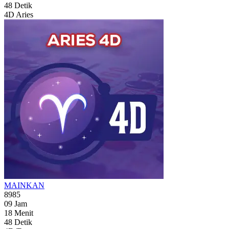
46
Detik
4D Aries
MAINKAN
8985
09
Jam
18
Menit
46
Detik