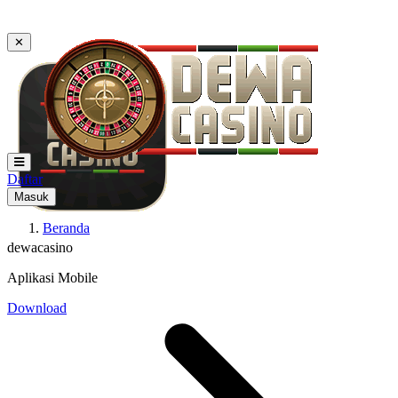
✕
Daftar
Masuk
Beranda
dewacasino
Aplikasi Mobile
Download