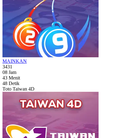
MAINKAN
3431
08
Jam
43
Menit
46
Detik
Toto Taiwan 4D