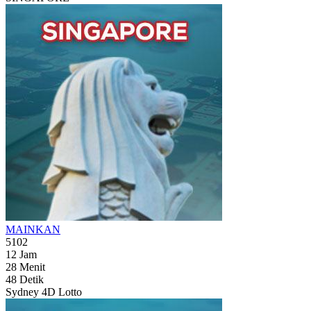
MAINKAN
5102
12
Jam
28
Menit
46
Detik
Sydney 4D Lotto