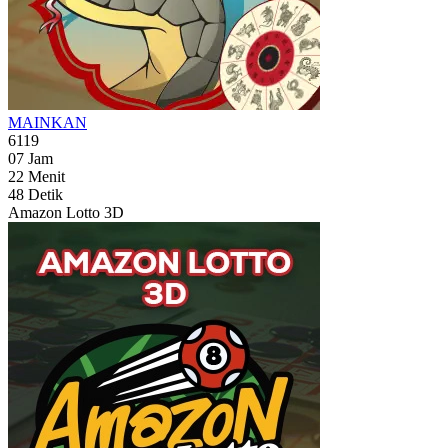
MAINKAN
6119
07
Jam
22
Menit
46
Detik
Amazon Lotto 3D