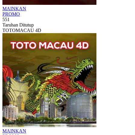
MAINKAN
PROMO
551
Taruhan Ditutup
TOTOMACAU 4D
MAINKAN