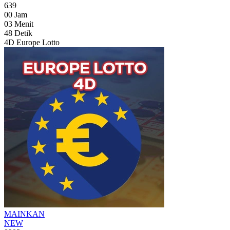
639
00
Jam
03
Menit
46
Detik
4D Europe Lotto
MAINKAN
NEW