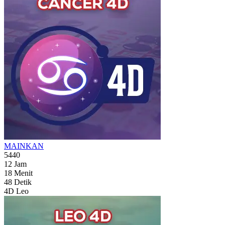
MAINKAN
5440
12
Jam
18
Menit
46
Detik
4D Leo