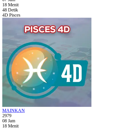
18
Menit
46
Detik
4D Pisces
MAINKAN
2979
08
Jam
18
Menit