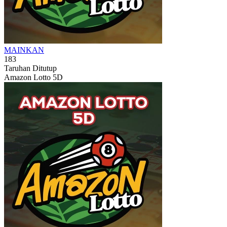
MAINKAN
183
Taruhan Ditutup
Amazon Lotto 5D