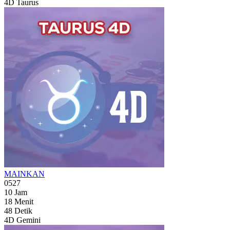
4D Taurus
MAINKAN
0527
10
Jam
18
Menit
46
Detik
4D Gemini